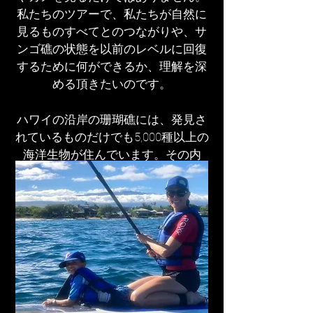
私たちのツアーで、私たちが自然に
見るものすべてとのつながりや、サ
ンゴ礁の状態を以前のレベルに回復
するために何ができるか、理解を深
める頂きたいのです。
ハワイの沿岸の珊瑚礁には、発見さ
れているものだけでも5,000種以上の
海洋生物が住んでいます。その内
25％は、他の海では見ることができ
ません。それにも関わらず、これら
サンゴ礁資源は多数の地域および世
界の負荷要因によって世界中で危険
な速度で衰退しています。 25年以上
に渡りマラマカイ財団（Malama Kai
Foundation)は、ハワイの沿岸および
近海資源保護を牽引しています。財
団の目標は、科学的調査、監視、教