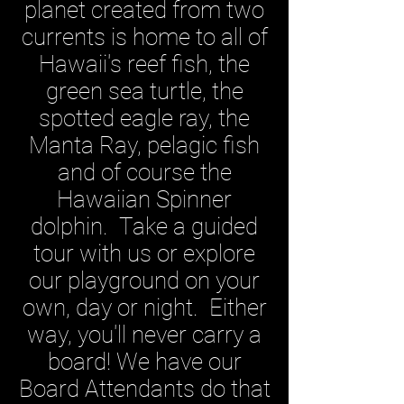
planet created
from two
currents is home to all of
Hawaii's reef fish, the
green sea
turtle
, the
spotted eagle ray, the
Manta Ray, pelagic fish
and of course the
Hawaiian Spinner
dolphin. Take a guided
tour with us or explore
our playground on your
own, day or night. Either
way, you'll never carry a
board! We have our
Board Attendants do that