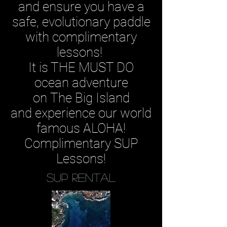
and ensure you have a
safe,
evolutionary paddle
with complimentary
lessons!
It is THE MUST DO
ocean adventure
on
The
Big
Island
and
experience our world
famous ALOHA!
Complimentary SUP
Lessons!
sup rental