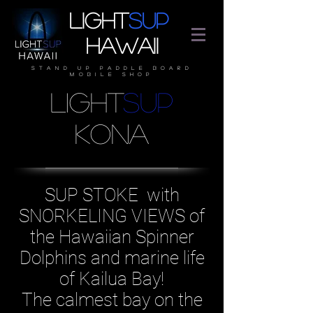
Light
SUP
Hawaii
stand up paddle board
mobile shop
LIGHT
SUP
KONA
SUP STOKE with
SNORKELING VIEWS of
the Hawaiian Spinner
Dolphins and marine life
of Kailua Bay!
The
calmest
bay on the